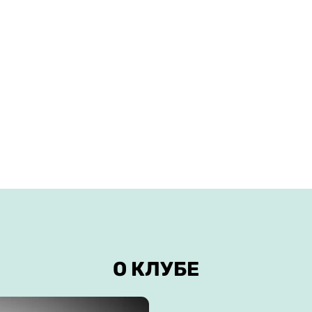
ВАЖНОЕ ЗА 1 МИНУТУ
азовательная лицензия.
Налоговый вычет 13%. 
ва. Женские виды спорта.
Официальные разряды 
аздевалки, душевые,
Турниры. Сборы.
Скидки всем льготным 
.
Ежегодная бесплатная
тся дети и родители.
О КЛУБЕ