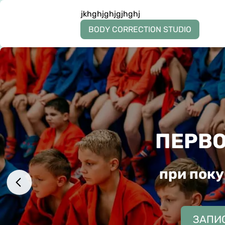
jkhghjghjgjhghj
BODY CORRECTION STUDIO
ПЕРВО
при поку
ЗАПИ