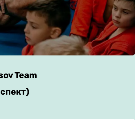
sov Team
спект)