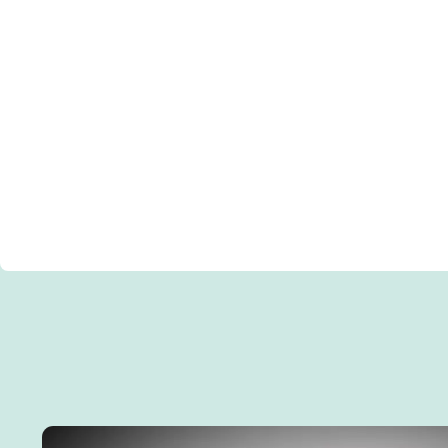
Работаем 20 лет. Три минуты от метро. Есть обр
Борцовские единоборства. Ударные единоборст
Просторные, профессиональные, уютные залы: р
климат, сауна.
Годовые абонементы, работаем 12 месяцев в году
Семейные тренировки — одновременно занимаю