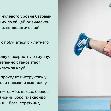
с нулевого уровня базовым
мму по общей физической
ке, психологической
т обучаться с 7 летнего
аршую возрастную группу,
тепенно становиться
пать за клуб.
 проходят инструктаж у
свои навыки и выдержку.
й — самбо, дзюдо, боевое
айский бокс, тхэквондо,
 — йога, стретчинг,